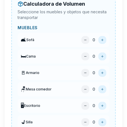
Calculadora de Volumen
Seleccione los muebles y objetos que necesita
transportar
MUEBLES
🛋️
0
Sofá
🛏️
0
Cama
🚪
0
Armario
🪑
0
Mesa comedor
🖥️
0
Escritorio
💺
0
Silla