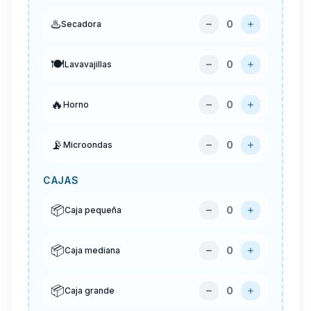
♨️
0
Secadora
🍽️
0
Lavavajillas
🔥
0
Horno
📡
0
Microondas
CAJAS
📦
0
Caja pequeña
📦
0
Caja mediana
📦
0
Caja grande