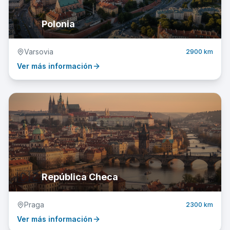
🇵🇱
Polonia
Varsovia
2900 km
Ver más información
🇨🇿
República Checa
Praga
2300 km
Ver más información