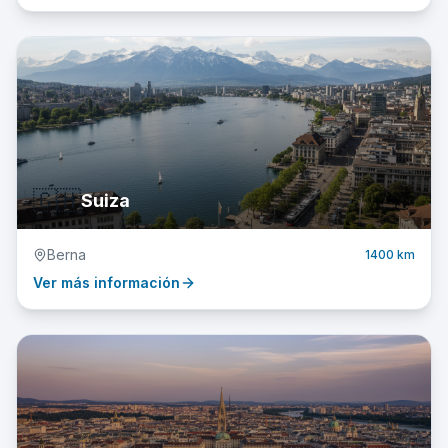
🇨🇭
Suiza
Berna
1400 km
Ver más información