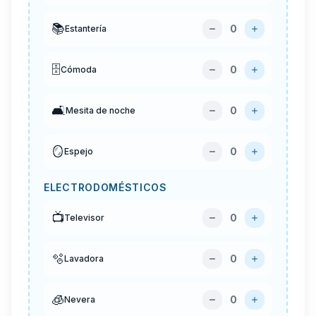
📚
0
Estantería
🗄️
0
Cómoda
🛋️
0
Mesita de noche
🪞
0
Espejo
ELECTRODOMÉSTICOS
📺
0
Televisor
🫧
0
Lavadora
🧊
0
Nevera