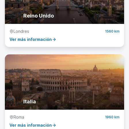
🇬🇧
Reino Unido
Londres
1560 km
Ver más información
🇮🇹
Italia
Roma
1960 km
Ver más información