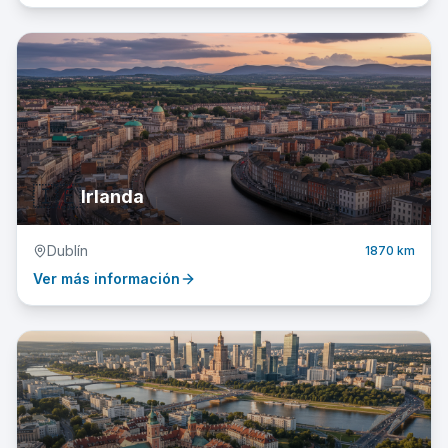
🇮🇪
Irlanda
Dublín
1870 km
Ver más información