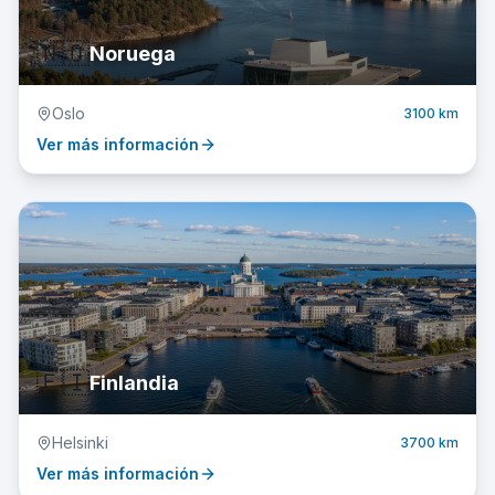
🇳🇴
Noruega
Oslo
3100 km
Ver más información
🇫🇮
Finlandia
Helsinki
3700 km
Ver más información