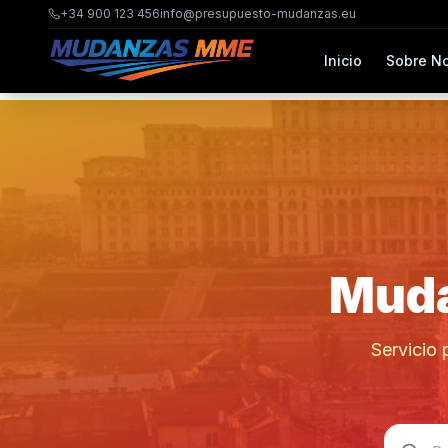
+34 900 123 456
info@presupuesto-mudanzas.eu
Inicio
Sobre No
Muda
Servicio 