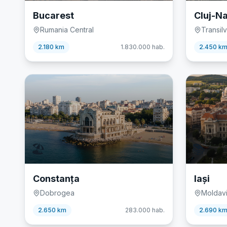
Bucarest
Cluj-N
Rumania Central
Transil
2.180 km
1.830.000
hab.
2.450 k
🏖️
📚
Constanța
Iași
Dobrogea
Moldav
2.650 km
283.000
hab.
2.690 k