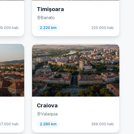
Timișoara
Banato
35.000
hab.
2.220 km
320.000
hab.
🌳
Craiova
Valaquia
47.000
hab.
2.280 km
269.000
hab.