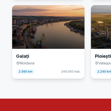
🚢
⛽
Galați
Ploiești
Moldavia
Valaqui
2.560 km
249.000
hab.
2.240 k