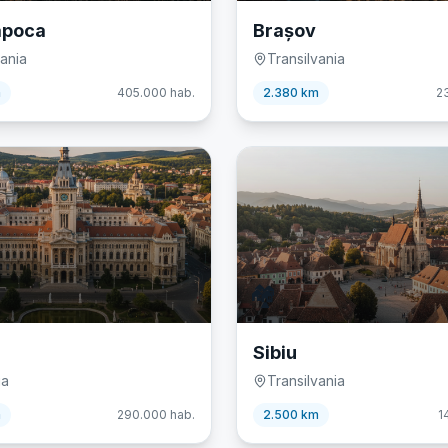
apoca
Brașov
vania
Transilvania
m
405.000
hab.
2.380 km
2
🏘️
Sibiu
ia
Transilvania
m
290.000
hab.
2.500 km
1