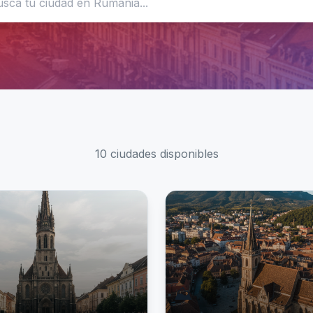
10
ciudad
es
disponible
s
⛰️