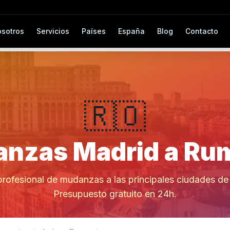
sotros
Servicios
Países
España
Blog
Contacto
🇷🇴
nzas Madrid a Ru
profesional de mudanzas a las principales ciudades d
Presupuesto gratuito en 24h.