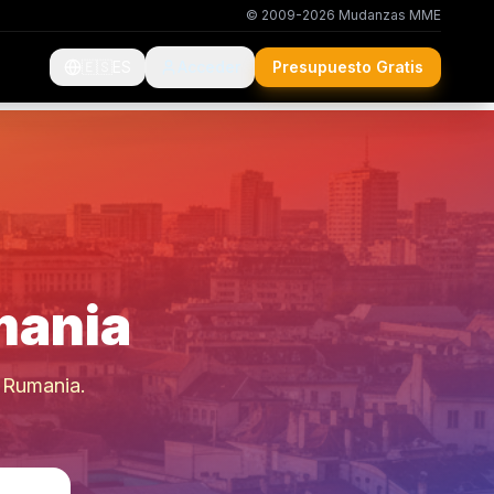
© 2009-2026 Mudanzas MME
🇪🇸
ES
Acceder
Presupuesto Gratis
mania
e Rumania.