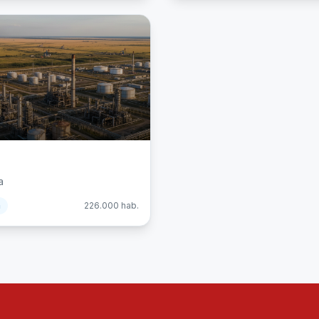
a
m
226.000
hab.