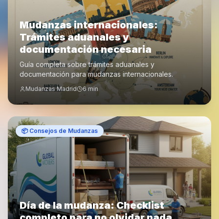
Mudanzas internacionales:
Trámites aduanales y
documentación necesaria
Guía completa sobre trámites aduanales y
documentación para mudanzas internacionales.
Mudanzas Madrid
6
min
📦
Consejos de Mudanzas
Día de la mudanza: Checklist
completo para no olvidar nada