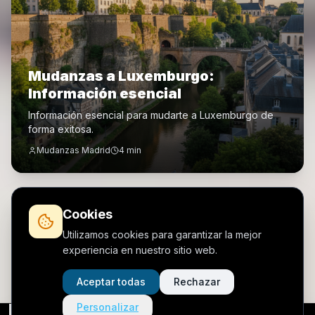
Mudanzas a Luxemburgo:
Información esencial
Información esencial para mudarte a Luxemburgo de
forma exitosa.
Mudanzas Madrid
4
min
🌍
Destinos en Europa
Cookies
Utilizamos cookies para garantizar la mejor
experiencia en nuestro sitio web.
Aceptar todas
Rechazar
Personalizar