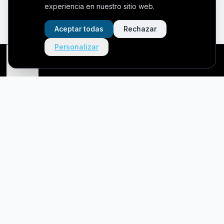
experiencia en nuestro sitio web.
Aceptar todas
Rechazar
Personalizar
Richard
Inicio
Servicios
Mi cuenta
Llamar
Mudanzas MME
Empresa líder en mudanzas nacionales e internacionales con
más de 15 años de experiencia.
Empresas que confían en nosotros
:
INDITEX • DANONE • BERSHKA