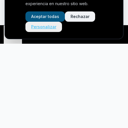
experiencia en nuestro sitio web.
Aceptar todas
Rechazar
Personalizar
Richard
Inicio
Servicios
Mi cuenta
Llamar
Mudanzas MME
Empresa líder en mudanzas nacionales e internacionales con
más de 15 años de experiencia.
Empresas que confían en nosotros
:
INDITEX • DANONE • BERSHKA